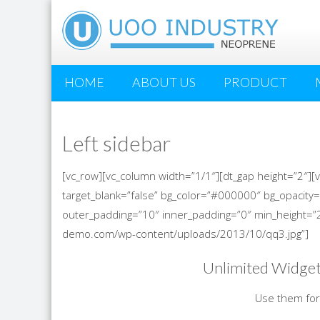
HOME
ABOUT US
PRODUCT
Left sidebar
[vc_row][vc_column width=”1/1″][dt_gap height=”2″][
target_blank=”false” bg_color=”#000000″ bg_opacity=”
outer_padding=”10″ inner_padding=”0″ min_height=”
demo.com/wp-content/uploads/2013/10/qq3.jpg”]
Unlimited Widget
Use them for