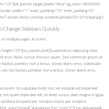
th=”1/2″][dt_banner target_blank=”false” bg_color=”#000000″
l” border_width=”1″ outer_padding=”10″ inner_padding=”0″
//the7.dream-demo.com/wp-content/uploads/2013/10/qq4.jpg”]
to Change Sidebars Quickly
on multiple pages at a time
p height=”20″][vc_column_text]Suspendisse adipiscing vitae
n elit eros. Nunc cursus rhoncus quam. Sed commodo ipsum sit
acilisis porttitor non a lectus. Donec libero eros, sollicitudin
ec nisi facilisis porttitor non a lectus. Donec libero eros,
eu lorem. Ut vulputate mollis nisl, vel volutpat est imperdiet
 est quam imperdiet elit, sit amet cursus diam magna in ligula.
u ad litora torquent per conubia nostra, per inceptos
font_size=”normal” animation=”top” size=”3″]Cras aliquamvelit