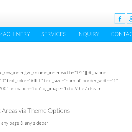
MACHINERY
SERVICES
INQUIRY
CONTA
vc_row_inner][vc_column_inner width=”1/2″][dt_banner
0″ text_color=”#ffffff” text_size=”normal” border_width=”1″
200″ animation=”top” bg_image=”http://the7.dream-
 Areas via Theme Options
 any page & any sidebar