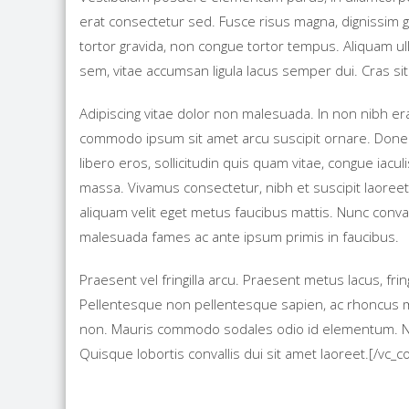
erat consectetur sed. Fusce risus magna, dignissim g
tortor gravida, non congue tortor tempus. Aliquam ull
sem, vitae accumsan ligula lacus semper dui. Cras sit
Adipiscing vitae dolor non malesuada. In non nibh er
commodo ipsum sit amet arcu suscipit ornare. Donec s
libero eros, sollicitudin quis quam vitae, congue iacu
massa. Vivamus consectetur, nibh et suscipit laoreet,
aliquam velit eget metus faucibus mattis. Nunc conva
malesuada fames ac ante ipsum primis in faucibus.
Praesent vel fringilla arcu. Praesent metus lacus, fring
Pellentesque non pellentesque sapien, ac rhoncus m
non. Mauris commodo sodales odio id elementum. Na
Quisque lobortis convallis dui sit amet laoreet.[/vc_