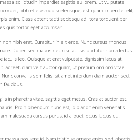
 massa sollicitudin imperdiet sagittis eu lorem. Ut vulputate
lamcorper, nibh et euismod scelerisque, est quam imperdiet elit,
pis enim. Class aptent taciti sociosqu ad litora torquent per
es quis tortor eget accumsan.
 non nibh erat. Curabitur in elit eros. Nunc cursus rhoncus
e. Donec sed mauris nec nisi facilisis porttitor non a lectus.
 iaculis leo. Quisque at erat vulputate, dignissim lacus at,
laoreet, diam velit auctor quam, ut pretium orci orci vitae
. Nunc convallis sem felis, sit amet interdum diam auctor sed.
n faucibus.
illa in pharetra vitae, sagittis eget metus. Cras at auctor est.
auris. Proin bibendum nunc est, id blandit enim venenatis
m malesuada cursus purus, id aliquet lectus luctus eu.
 massa posuere id. Nam tristique ornare enim, sed lobortis