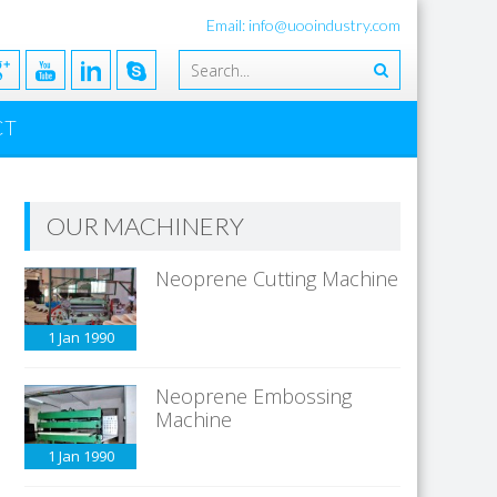
Email: info@uooindustry.com
CT
OUR MACHINERY
Neoprene Cutting Machine
1 Jan
1990
Neoprene Embossing
Machine
1 Jan
1990