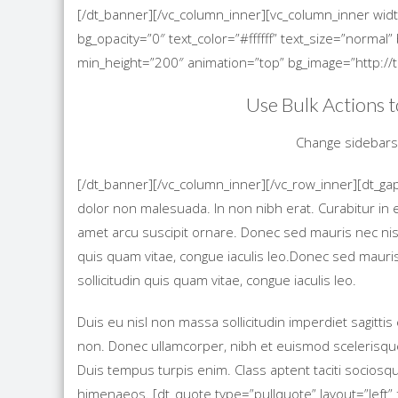
[/dt_banner][/vc_column_inner][vc_column_inner wid
bg_opacity=”0″ text_color=”#ffffff” text_size=”norma
min_height=”200″ animation=”top” bg_image=”http:
Use Bulk Actions 
Change sidebars 
[/dt_banner][/vc_column_inner][/vc_row_inner][dt_ga
dolor non malesuada. In non nibh erat. Curabitur i
amet arcu suscipit ornare. Donec sed mauris nec nisi f
quis quam vitae, congue iaculis leo.Donec sed mauris n
sollicitudin quis quam vitae, congue iaculis leo.
Duis eu nisl non massa sollicitudin imperdiet sagittis 
non. Donec ullamcorper, nibh et euismod scelerisque,
Duis tempus turpis enim. Class aptent taciti sociosq
himenaeos. [dt_quote type=”pullquote” layout=”left” 