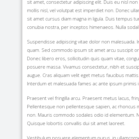
sit amet, consectetur adipiscing elit. Duis eu nisl non
mollis nisl, vel volutpat est imperdiet non. Donec ul
sit amet cursus diam magna in ligula. Duis tempus tur
conubia nostra, per inceptos himenaeos. Nulla sodal
Suspendisse adipiscing vitae dolor non malesuada. In
quam. Sed commodo ipsum sit amet arcu suscipit ornar
Donec libero eros, sollicitudin quis quam vitae, congue
posuere massa. Vivamus consectetur, nibh et suscipit 
augue. Cras aliquam velit eget metus faucibus mattis
Interdum et malesuada fames ac ante ipsum primis i
Praesent vel fringilla arcu. Praesent metus lacus, fring
Pellentesque non pellentesque sapien, ac rhoncus m
non. Mauris commodo sodales odio id elementum. Na
Quisque lobortis convallis dui sit amet laoreet.
Vestibulum posuere elementum purus, in ullamcorper