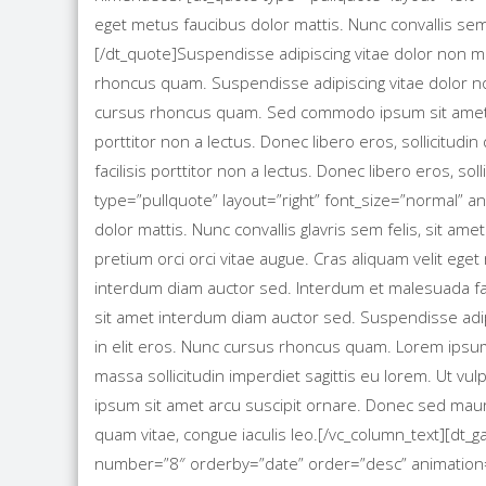
eget metus faucibus dolor mattis. Nunc convallis sem
[/dt_quote]Suspendisse adipiscing vitae dolor non ma
rhoncus quam. Suspendisse adipiscing vitae dolor non
cursus rhoncus quam. Sed commodo ipsum sit amet ar
porttitor non a lectus. Donec libero eros, sollicitudi
facilisis porttitor non a lectus. Donec libero eros, sol
type=”pullquote” layout=”right” font_size=”normal” a
dolor mattis. Nunc convallis glavris sem felis, sit a
pretium orci orci vitae augue. Cras aliquam velit eget
interdum diam auctor sed. Interdum et malesuada fam
sit amet interdum diam auctor sed. Suspendisse adip
in elit eros. Nunc cursus rhoncus quam. Lorem ipsum d
massa sollicitudin imperdiet sagittis eu lorem. Ut vu
ipsum sit amet arcu suscipit ornare. Donec sed mauris 
quam vitae, congue iaculis leo.[/vc_column_text][dt_
number=”8″ orderby=”date” order=”desc” animation=