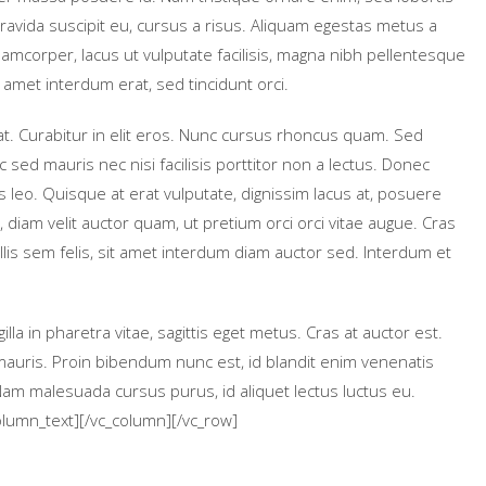
ravida suscipit eu, cursus a risus. Aliquam egestas metus a
amcorper, lacus ut vulputate facilisis, magna nibh pellentesque
 amet interdum erat, sed tincidunt orci.
at. Curabitur in elit eros. Nunc cursus rhoncus quam. Sed
ed mauris nec nisi facilisis porttitor non a lectus. Donec
lis leo. Quisque at erat vulputate, dignissim lacus at, posuere
 diam velit auctor quam, ut pretium orci orci vitae augue. Cras
llis sem felis, sit amet interdum diam auctor sed. Interdum et
illa in pharetra vitae, sagittis eget metus. Cras at auctor est.
auris. Proin bibendum nunc est, id blandit enim venenatis
m malesuada cursus purus, id aliquet lectus luctus eu.
column_text][/vc_column][/vc_row]