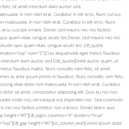
 felis, sit amet interdum diam auctor sed.
lesuada. In non nibh erat. Curabitur in elit eros. Nunc cursus
 malesuada. In non nibh erat. Curabitur in elit eros. Nunc
cu suscipit ornare. Donec sed mauris nec nisi facilisis
n quis quam vitae, congue iaculis leo.Donec sed mauris nec nisi
licitudin quis quam vitae, congue iaculis leo. [dt_quote
nimation=”top” size=”3″]Cras aliquamvelit eget metus faucibus
met interdum diam auctor sed.[/dt_quote]Dvelit auctor quam, ut
 metus faucibus mattis. Nunc convallis sem felis, sit amet
es ac ante ipsum primis in faucibus. Nunc convallis sem felis,
iscing vitae dolor non malesuada. In non nibh erat. Curabitur
olor sit amet, consectetur adipiscing elit. Duis eu nisl non
lputate mollis nisl, vel volutpat est imperdiet non. Sed commodo
nec nisi facilisis porttitor non a lectus. Donec libero quis
gap height=”40″][dt_logos columns=”4″ dividers=”true”
”top”][dt_gap height=”40″][vc_column_text]Lorem ipsum dolor