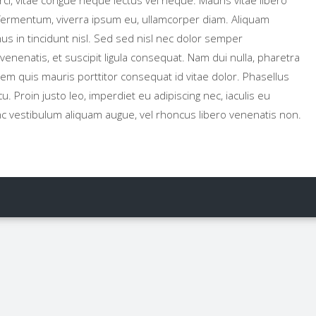
s orci, vitae congue neque lectus vel neque. Mauris vitae libero
s fermentum, viverra ipsum eu, ullamcorper diam. Aliquam
us in tincidunt nisl. Sed sed nisl nec dolor semper
nenatis, et suscipit ligula consequat. Nam dui nulla, pharetra
em quis mauris porttitor consequat id vitae dolor. Phasellus
rcu. Proin justo leo, imperdiet eu adipiscing nec, iaculis eu
nc vestibulum aliquam augue, vel rhoncus libero venenatis non.