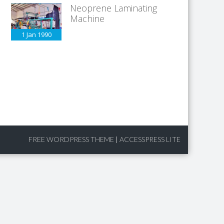
Neoprene Laminating
Machine
1 Jan
1990
FREE WORDPRESS THEME
|
ACCESSPRESS LITE