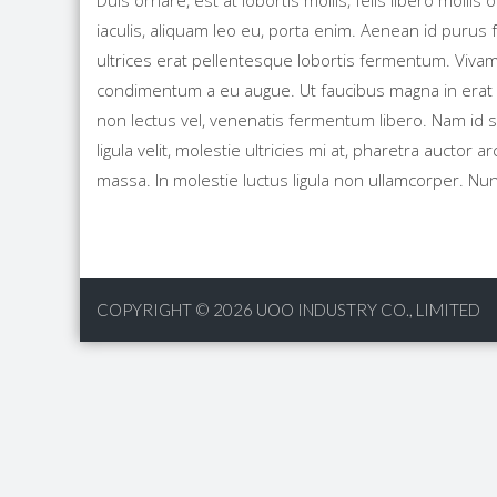
Duis ornare, est at lobortis mollis, felis libero molli
iaculis, aliquam leo eu, porta enim. Aenean id puru
ultrices erat pellentesque lobortis fermentum. Vivam
condimentum a eu augue. Ut faucibus magna in erat ve
non lectus vel, venenatis fermentum libero. Nam id s
ligula velit, molestie ultricies mi at, pharetra auctor a
massa. In molestie luctus ligula non ullamcorper. Nu
COPYRIGHT © 2026
UOO INDUSTRY CO., LIMITED