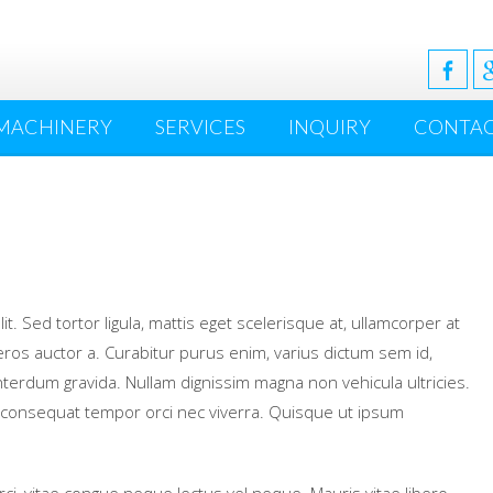
MACHINERY
SERVICES
INQUIRY
CONTA
t. Sed tortor ligula, mattis eget scelerisque at, ullamcorper at
eros auctor a. Curabitur purus enim, varius dictum sem id,
nterdum gravida. Nullam dignissim magna non vehicula ultricies.
um consequat tempor orci nec viverra. Quisque ut ipsum