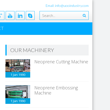
Email: info@uooindustry.com
CT
OUR MACHINERY
Neoprene Cutting Machine
1 Jan
1990
Neoprene Embossing
Machine
1 Jan
1990