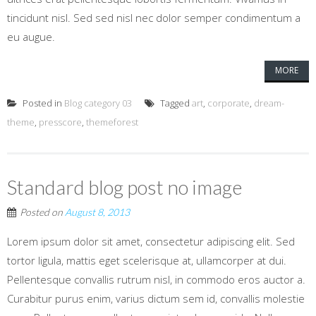
tincidunt nisl. Sed sed nisl nec dolor semper condimentum a
eu augue.
MORE
Posted in
Blog category 03
Tagged
art
,
corporate
,
dream-
theme
,
presscore
,
themeforest
Standard blog post no image
Posted on
August 8, 2013
Lorem ipsum dolor sit amet, consectetur adipiscing elit. Sed
tortor ligula, mattis eget scelerisque at, ullamcorper at dui.
Pellentesque convallis rutrum nisl, in commodo eros auctor a.
Curabitur purus enim, varius dictum sem id, convallis molestie