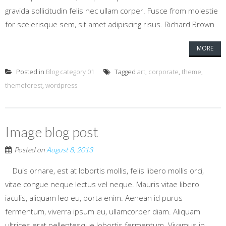
gravida sollicitudin felis nec ullam corper. Fusce from molestie
for scelerisque sem, sit amet adipiscing risus. Richard Brown
MORE
Posted in
Blog category 01
Tagged
art
,
corporate
,
theme
,
themeforest
,
wordpress
Image blog post
Posted on
August 8, 2013
Duis ornare, est at lobortis mollis, felis libero mollis orci,
vitae congue neque lectus vel neque. Mauris vitae libero
iaculis, aliquam leo eu, porta enim. Aenean id purus
fermentum, viverra ipsum eu, ullamcorper diam. Aliquam
ultrices erat pellentesque lobortis fermentum. Vivamus in