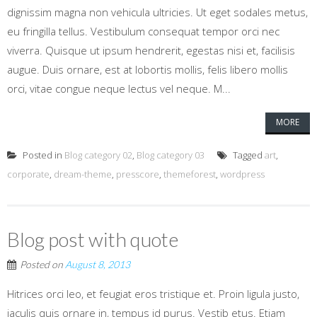
dignissim magna non vehicula ultricies. Ut eget sodales metus,
eu fringilla tellus. Vestibulum consequat tempor orci nec
viverra. Quisque ut ipsum hendrerit, egestas nisi et, facilisis
augue. Duis ornare, est at lobortis mollis, felis libero mollis
orci, vitae congue neque lectus vel neque. M...
MORE
Posted in
Blog category 02
,
Blog category 03
Tagged
art
,
corporate
,
dream-theme
,
presscore
,
themeforest
,
wordpress
Blog post with quote
Posted on
August 8, 2013
Hitrices orci leo, et feugiat eros tristique et. Proin ligula justo,
iaculis quis ornare in, tempus id purus. Vestib etus. Etiam