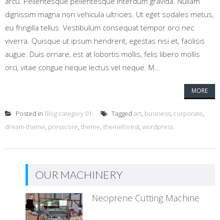
arcu. Pellentesque pellentesque interdum gravida. Nullam
dignissim magna non vehicula ultricies. Ut eget sodales metus,
eu fringilla tellus. Vestibulum consequat tempor orci nec
viverra. Quisque ut ipsum hendrerit, egestas nisi et, facilisis
augue. Duis ornare, est at lobortis mollis, felis libero mollis
orci, vitae congue neque lectus vel neque. M...
MORE
Posted in
Blog category 01
Tagged
art
,
business
,
corporate
,
dream-theme
,
presscore
,
theme
,
themeforest
,
wordpress
OUR MACHINERY
Neoprene Cutting Machine