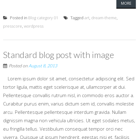
MORE
Posted in
Blog category 01
Tagged
art
,
dream-theme
,
presscore
,
wordpress
Standard blog post with image
Posted on
August 8, 2013
Lorem ipsum dolor sit amet, consectetur adipiscing elit. Sed
tortor ligula, mattis eget scelerisque at, ullamcorper at dui.
Pellentesque convallis rutrum nisl, in commodo eros auctor a.
Curabitur purus enim, varius dictum sem id, convallis molestie
arcu. Pellentesque pellentesque interdum gravida. Nullam
dignissim magna non vehicula ultricies. Ut eget sodales metus,
eu fringilla tellus. Vestibulum consequat tempor orci nec
viverra. Quisque ut ipsum hendrerit, egestas nisi et, facilisis