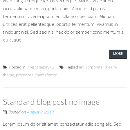
vitae congue neque lectus vel neque. Mauris vitae libero
iaculis, aliquam leo eu, porta enim. Aenean id purus
fermentum, viverra ipsum eu, ullamcorper diam. Aliquam
ultrices erat pellentesque lobortis fermentum. Vivamus in
tincidunt nisl. Sed sed nisl nec dolor semper condimentum a
eu augue.
MORE
Posted in
Blog category 03
Tagged
art
,
corporate
,
dream-
theme
,
presscore
,
themeforest
Standard blog post no image
Posted on
August 8, 2013
Lorem ipsum dolor sit amet, consectetur adipiscing elit. Sed