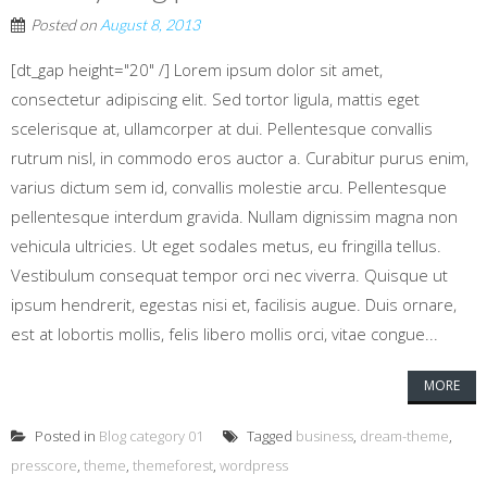
Posted on
August 8, 2013
[dt_gap height="20" /] Lorem ipsum dolor sit amet,
consectetur adipiscing elit. Sed tortor ligula, mattis eget
scelerisque at, ullamcorper at dui. Pellentesque convallis
rutrum nisl, in commodo eros auctor a. Curabitur purus enim,
varius dictum sem id, convallis molestie arcu. Pellentesque
pellentesque interdum gravida. Nullam dignissim magna non
vehicula ultricies. Ut eget sodales metus, eu fringilla tellus.
Vestibulum consequat tempor orci nec viverra. Quisque ut
ipsum hendrerit, egestas nisi et, facilisis augue. Duis ornare,
est at lobortis mollis, felis libero mollis orci, vitae congue...
MORE
Posted in
Blog category 01
Tagged
business
,
dream-theme
,
presscore
,
theme
,
themeforest
,
wordpress