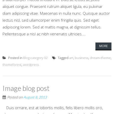
aliquet congue. Praesent rutrum aliquet ligula, eu pulvinar
diam adipiscing vitae. Maecenas in nulla nunc. Quisque auctor
lectus nisl, sed ullamcorper enim fringilla quis. Sed eget
adipiscing lorem. Sed at mattis magna, at dignissim tellus.
Pellentesque a nisl ac nibh venenatis ultricies....
MORE
Posted in
Blog category 02
Tagged
art
,
business
,
dream-theme
,
themeforest
,
wordpress
Image blog post
Posted on
August 8, 2013
Duis ornare, est at lobortis mollis, felis libero mollis orci,