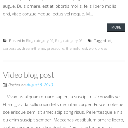
augue. Duis ornare, est at lobortis mollis, felis libero mollis
orci, vitae congue neque lectus vel neque. M...
MORE
Posted in
Blog category 02
,
Blog category 03
Tagged
art
,
corporate
,
dream-theme
,
presscore
,
themeforest
,
wordpress
Video blog post
Posted on
August 8, 2013
Vivamus aliquam ornare sapien, a suscipit nisi convallis vel.
Etiam gravida sollicitudin felis nec ullamcorper. Fusce molestie
scelerisque sem, sit amet adipiscing risus. Pellentesque a nisi
eu enim suscipit semper. Maecenas vestibulum ornare libero,
a ullamcorper massa tincidunt in. Duis ac lectus ac justo