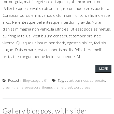
tortor ligula, mattis eget scelerisque at, ullamcorper at dui.
Pellentesque convallis rutrum nisl, in commodo eros auctor a.
Curabitur purus enim, varius dictum sem id, convallis molestie
arcu. Pellentesque pellentesque interdum gravida. Nullam
dignissim magna non vehicula ultricies. Ut eget sodales metus,
eu fringilla tellus. Vestibulum consequat tempor orci nec
viverra. Quisque ut ipsum hendrerit, egestas nisi et, facilisis
augue. Duis ornare, est at lobortis mollis, felis libero mollis
orci, vitae congue neque lectus vel neque. M...
MORE
Posted in
Blog category 01
Tagged
art
,
business
,
corporate
,
dream-theme
,
presscore
,
theme
,
themeforest
,
wordpress
Gallery blog post with slider